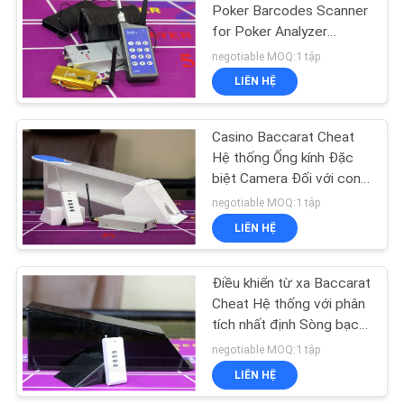
Poker Barcodes Scanner
for Poker Analyzer
15
System
negotiable MOQ:1 tập
LIÊN HỆ
Phần mềm Poker
Casino Baccarat Cheat
Hệ thống Ống kính Đặc
biệt Camera Đối với con
người Mã Marked Cards
negotiable MOQ:1 tập
LIÊN HỆ
16
Chơi Thẻ Invisible
Điều khiển từ xa Baccarat
Cheat Hệ thống với phân
Ink
tích nhất định Sòng bạc
Thay đổi giày Poker Kết
negotiable MOQ:1 tập
quả
LIÊN HỆ