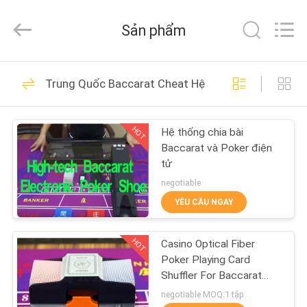
-
2026
EYE
Sản phẩm
Poker
Cheat
Center.
All
Rights
NHÀ
34
Reserved.
Trung Quốc Baccarat Cheat Hệ thống
Thẻ đánh dấu Đã
SẢN
Chơi
HOT
Hệ thống chia bài
PHẨM
Baccarat và Poker điện
tử
VỀ
negotiable
CHÚNG
YÊU CẦU NGAY
34
TÔI
Thẻ nhớ đã được
HOT
Casino Optical Fiber
Poker Playing Card
THAM
đánh dấu
Shuffler For Baccarat
Gambling Cheat
QUAN
negotiable MOQ:1 tập