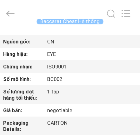
-
2026
EYE
Poker
Cheat
Baccarat Cheat Hệ thống
Center.
All
Rights
NHÀ
Reserved.
Nguồn gốc:
CN
SẢN
Hàng hiệu:
EYE
PHẨM
Chứng nhận:
ISO9001
Số mô hình:
BC002
VỀ
Số lượng đặt
1 tập
CHÚNG
hàng tối thiểu:
TÔI
Giá bán:
negotiable
THAM
Packaging
CARTON
Details:
QUAN