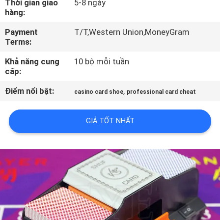
Thời gian giao
5-8 ngày
NHÀ
hàng:
MÁY
Payment
T/T,Western Union,MoneyGram
Terms:
KIỂM
Khả năng cung
10 bộ mỗi tuần
SOÁT
cấp:
CHẤT
Điểm nổi bật:
,
casino card shoe
professional card cheat
LƯỢNG
GIÁ TỐT NHẤT
LIÊN
HỆ
CHÚNG
TÔI