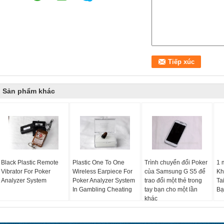
Sản phẩm khác
Black Plastic Remote
Plastic One To One
Trình chuyển đổi Poker
1 
Vibrator For Poker
Wireless Earpiece For
của Samsung G S5 để
Kh
Analyzer System
Poker Analyzer System
trao đổi một thẻ trong
Ta
In Gambling Cheating
tay bạn cho một lần
Bạ
khác