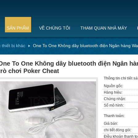
SẢN PHẨM
VỀ CHÚNG TÔI
THAM QUAN NHÀ MÁY
 thiết bị khác
One To One Không dây bluetooth điện Ngân hàng Walki
One To One Không dây bluetooth điện Ngân hàn
trò chơi Poker Cheat
Thông tin chi tiết 
Nguồn gốc:
Hàng hiệu:
Chứng nhận:
Số mô hình:
Thanh toán:
Giá bán:
chi tiết đóng gói:
Điều khoản thanh to