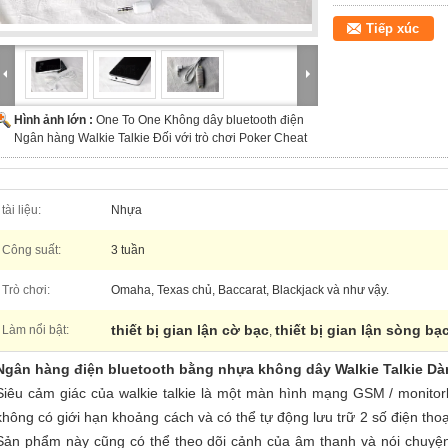
Tiếp xúc
Hình ảnh lớn :
One To One Không dây bluetooth điện
Ngân hàng Walkie Talkie Đối với trò chơi Poker Cheat
tài liệu:
Nhựa
Công suất:
3 tuần
Trò chơi:
Omaha, Texas chủ, Baccarat, Blackjack và như vậy.
thiết bị gian lận cờ bạc
thiết bị gian lận sòng bạ
Làm nổi bật:
,
Ngân hàng điện bluetooth bằng nhựa không dây Walkie Talkie Dà
Siêu cảm giác của walkie talkie là một màn hình mạng GSM / monitor
không có giới hạn khoảng cách và có thể tự động lưu trữ 2 số điện thoạ
Sản phẩm này cũng có thể theo dõi cảnh của âm thanh và nói chuyện 