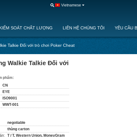
Vietnamese
KIỂM SOÁT CHẤT LƯỢNG
LIÊN HỆ CHÚNG TÔI
YÊU CẦU 
e Talkie Đối với trò chơi Poker Cheat
g Walkie Talkie Đối với
sản phẩm:
CN
EYE
ISO9001
WWT-001
negotiable
thùng carton
án:
T / T, Western Union, MoneyGram