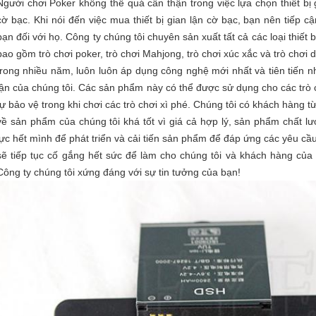
Người chơi Poker không thể quá cẩn thận trong việc lựa chọn thiết bị
cờ bạc. Khi nói đến việc mua thiết bị gian lận cờ bạc, bạn nên tiếp c
bạn đối với họ. Công ty chúng tôi chuyên sản xuất tất cả các loại thiết b
bao gồm trò chơi poker, trò chơi Mahjong, trò chơi xúc xắc và trò chơi
trong nhiều năm, luôn luôn áp dụng công nghệ mới nhất và tiên tiến n
lận của chúng tôi. Các sản phẩm này có thể được sử dụng cho các trò ch
tự bảo vệ trong khi chơi các trò chơi xì phé. Chúng tôi có khách hàng t
về sản phẩm của chúng tôi khá tốt vì giá cả hợp lý, sản phẩm chất lư
lực hết mình để phát triển và cải tiến sản phẩm để đáp ứng các yêu cầ
sẽ tiếp tục cố gắng hết sức để làm cho chúng tôi và khách hàng của 
Công ty chúng tôi xứng đáng với sự tin tưởng của bạn!