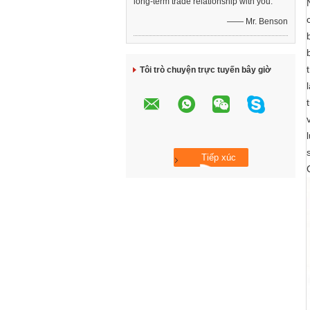
long-term trade relationship with you.
—— Mr. Benson
Tôi trò chuyện trực tuyến bây giờ