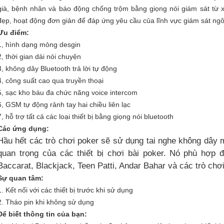
già, bệnh nhân và báo động chống trộm bằng giọng nói giám sát từ x
đẹp, hoạt động đơn giản để đáp ứng yêu cầu của lĩnh vực giám sát ng
Ưu điểm:
1, hình dạng mỏng desgin
2, thời gian dài nói chuyện
3, không dây Bluetooth trả lời tự động
4, công suất cao qua truyền thoại
5, sạc kho báu đa chức năng voice intercom
6, GSM tự động rảnh tay hai chiều liên lạc
7, hỗ trợ tất cả các loại thiết bị bằng giọng nói bluetooth
Các ứng dụng:
Hầu hết các trò chơi poker sẽ sử dụng tai nghe không dây m
quan trọng của các thiết bị chơi bài poker.
Nó phù hợp đ
Baccarat, Blackjack, Teen Patti, Andar Bahar và các trò chơ
Sự quan tâm:
1. Kết nối với các thiết bị trước khi sử dụng
2. Tháo pin khi không sử dụng
Để biết thông tin của bạn: