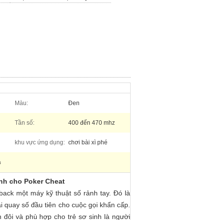
Màu:
Đen
Tần số:
400 đến 470 mhz
khu vực ứng dụng:
chơi bài xì phé
c
nh cho Poker Cheat
back một máy kỹ thuật số rảnh tay. Đó là
i quay số đầu tiên cho cuộc gọi khẩn cấp.
đôi và phù hợp cho trẻ sơ sinh là người