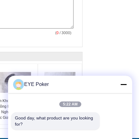
(
0
/ 3000)
EYE Poker
m Khoảng Cách
Công cụ Cheat Poker
5:22 AM
ông Dây Bluetooth
nâng cao Wallet Poker
i Nghe Cho Poker Cờ
Converter Để Thay đổi
c Gian Lận
Good day, what product are you looking 
Thẻ
for?