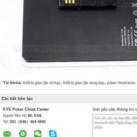
,
,
Từ khóa:
thiết bị gian lận cờ bạc
thiết bị gian lận sòng bạc
poker cheat tools
Chi tiết liên lạc
EYE Poker Cheat Center
Gửi yêu cầu thông tin c
Người liên hệ:
Mr. SAIL
Tel:
001（646）464 4885