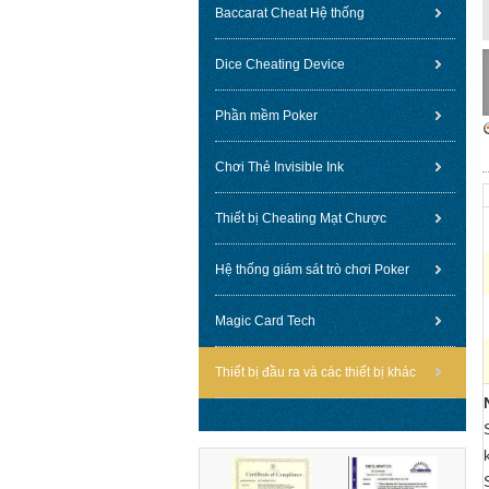
Baccarat Cheat Hệ thống
Dice Cheating Device
Phần mềm Poker
Chơi Thẻ Invisible Ink
Thiết bị Cheating Mạt Chược
Hệ thống giám sát trò chơi Poker
Magic Card Tech
Thiết bị đầu ra và các thiết bị khác